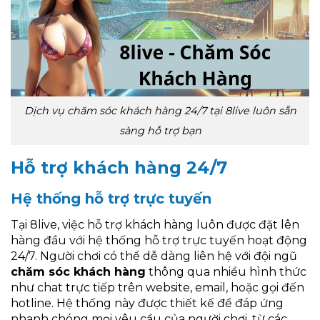
Dịch vụ chăm sóc khách hàng 24/7 tại 8live luôn sẵn
sàng hỗ trợ bạn
Hỗ trợ khách hàng 24/7
Hệ thống hỗ trợ trực tuyến
Tại 8live, việc hỗ trợ khách hàng luôn được đặt lên
hàng đầu với hệ thống hỗ trợ trực tuyến hoạt động
24/7. Người chơi có thể dễ dàng liên hệ với đội ngũ
chăm sóc khách hàng
thông qua nhiều hình thức
như chat trực tiếp trên website, email, hoặc gọi đến
hotline. Hệ thống này được thiết kế để đáp ứng
nhanh chóng mọi yêu cầu của người chơi, từ các