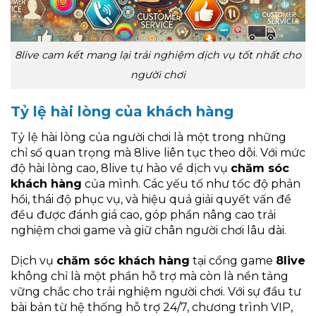
8live cam kết mang lại trải nghiệm dịch vụ tốt nhất cho
người chơi
Tỷ lệ hài lòng của khách hàng
Tỷ lệ hài lòng của người chơi là một trong những
chỉ số quan trọng mà 8live liên tục theo dõi. Với mức
độ hài lòng cao, 8live tự hào về dịch vụ
chăm sóc
khách hàng
của mình. Các yếu tố như tốc độ phản
hồi, thái độ phục vụ, và hiệu quả giải quyết vấn đề
đều được đánh giá cao, góp phần nâng cao trải
nghiệm chơi game và giữ chân người chơi lâu dài.
Dịch vụ
chăm sóc khách hàng
tại cổng game
8live
không chỉ là một phần hỗ trợ mà còn là nền tảng
vững chắc cho trải nghiệm người chơi. Với sự đầu tư
bài bản từ hệ thống hỗ trợ 24/7, chương trình VIP,