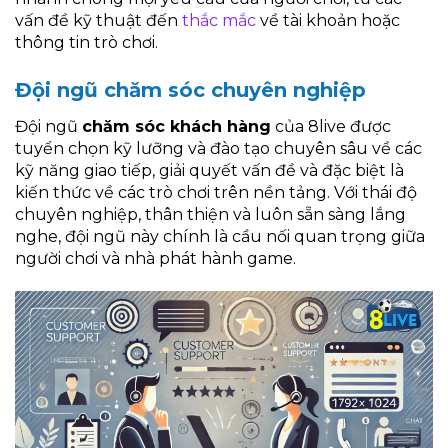
vấn đề kỹ thuật đến
thắc mắc
về tài khoản hoặc
thông tin trò chơi.
Đội ngũ chăm sóc chuyên nghiệp
Đội ngũ
chăm sóc khách hàng
của 8live được
tuyển chọn kỹ lưỡng và đào tạo chuyên sâu về các
kỹ năng giao tiếp, giải quyết vấn đề và đặc biệt là
kiến thức về các trò chơi trên nền tảng. Với th
ái độ
chuyên nghiệp, thân thiện và luôn sẵn sàng lắng
nghe, đội ngũ này chính là cầu nối quan trọng giữa
người chơi và nhà phát hành game.