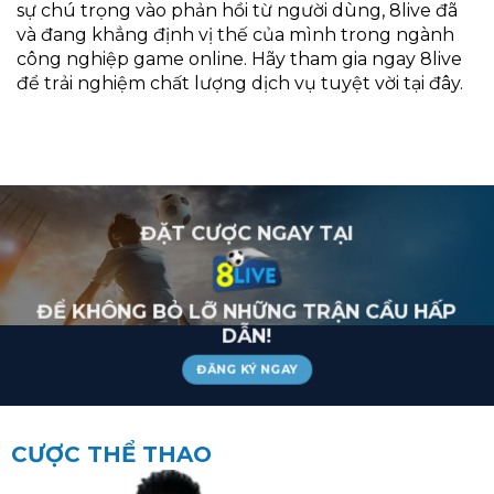
sự chú trọng vào phản hồi từ người dùng, 8live đã
và đang khẳng định vị thế của mình trong ngành
công nghiệp game online. Hãy tham gia ngay 8live
để trải nghiệm chất lượng dịch vụ tuyệt vời tại đây.
ĐẶT CƯỢC NGAY TẠI
ĐỂ KHÔNG BỎ LỠ NHỮNG TRẬN CẦU HẤP
DẪN!
ĐĂNG KÝ NGAY
CƯỢC THỂ THAO