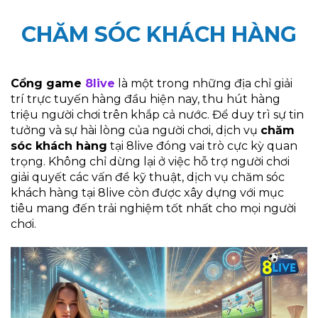
CHĂM SÓC KHÁCH HÀNG
Cổng game
8live
là một trong những địa chỉ giải
trí trực tuyến hàng đầu hiện nay, thu hút hàng
triệu người chơi trên khắp cả nước. Để duy trì sự tin
tưởng và sự hài lòng của người chơi, dịch vụ
chăm
sóc khách hàng
tại 8live đóng vai trò cực kỳ quan
trọng. Không chỉ dừng lại ở việc hỗ trợ người chơi
giải quyết các vấn đề kỹ thuật, dịch vụ chăm sóc
khách hàng tại 8live còn được xây dựng với mục
tiêu mang đến trải nghiệm tốt nhất cho mọi người
chơi.