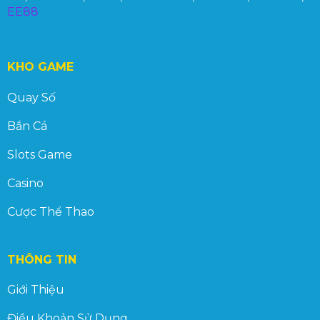
EE88
KHO GAME
Quay Số
Bắn Cá
Slots Game
Casino
Cược Thể Thao
THÔNG TIN
Giới Thiệu
Điều Khoản Sử Dụng