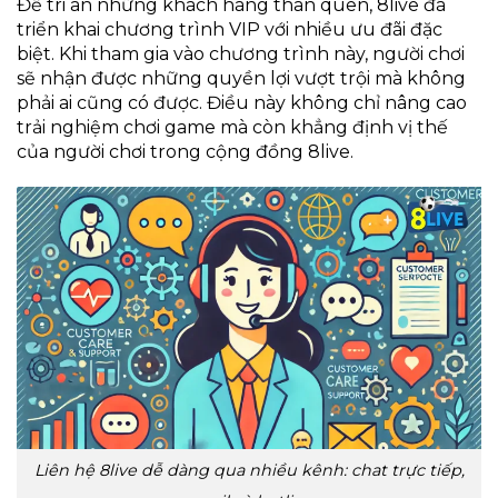
Để tri ân những khách hàng thân quen, 8live đã
triển khai chương trình VIP với nhiều ưu đãi đặc
biệt. Khi tham gia vào chương trình này, người chơi
sẽ nhận được những quyền lợi vượt trội mà không
phải ai cũng có được. Điều này không chỉ nâng cao
trải nghiệm chơi game mà còn khẳng định vị thế
của người chơi trong cộng đồng 8live.
Liên hệ 8live dễ dàng qua nhiều kênh: chat trực tiếp,