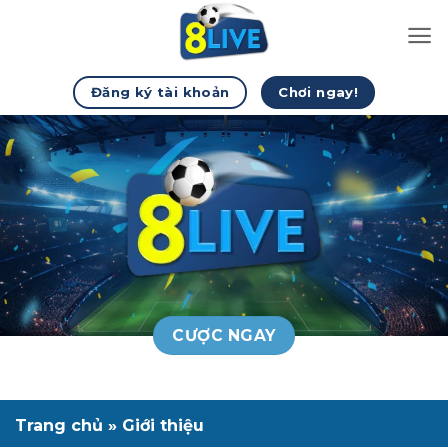
Bỏ
qua
nội
dung
Chơi ngay!
Đăng ký tài khoản
CƯỢC NGAY
Trang chủ
»
Giới thiệu