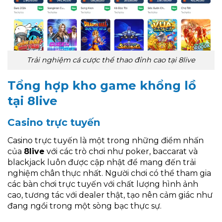
Trải nghiệm cá cược thể thao đỉnh cao tại 8live
Tổng hợp kho game khổng lồ
tại 8live
Casino trực tuyến
Casino trực tuyến là một trong những điểm nhấn
của
8live
với các trò chơi như poker, baccarat và
blackjack luôn được cập nhật để mang đến trải
nghiệm chân thực nhất. Người chơi có thể tham gia
các bàn chơi trực tuyến với chất lượng hình ảnh
cao, tương tác với dealer thật, tạo nên cảm giác như
đang ngồi trong một sòng bạc thực sự.