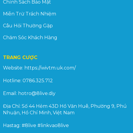
Chính Sách Bảo Mật
Miễn Trừ Trách Nhiệm
Câu Hỏi Thường Gặp
Chăm Sóc Khách Hàng
TRANG CƯỢC
Website: https://wivtm.uk.com/
Hotline:
0786.325.712
Email:
hotro@8live.diy
Địa Chỉ:
Số 44 Hẻm 43D Hồ Văn Huê, Phường 9, Phú
Nhuận, Hồ Chí Minh, Việt Nam
Hastag: #8live #linkvao8live