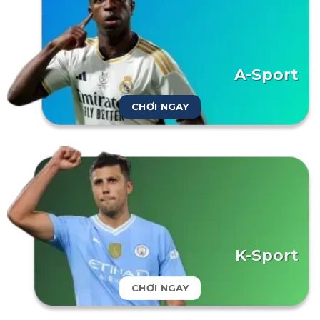
A-Sport
CHƠI NGAY
K-Sport
CHƠI NGAY