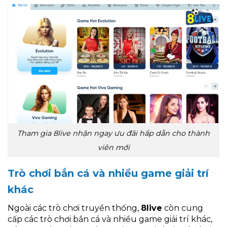
Tham gia 8live nhận ngay ưu đãi hấp dẫn cho thành
viên mới
Trò chơi bắn cá và nhiều game giải trí
khác
Ngoài các trò chơi truyền thống,
8live
còn cung
cấp các trò chơi bắn cá và nhiều game giải trí khác,