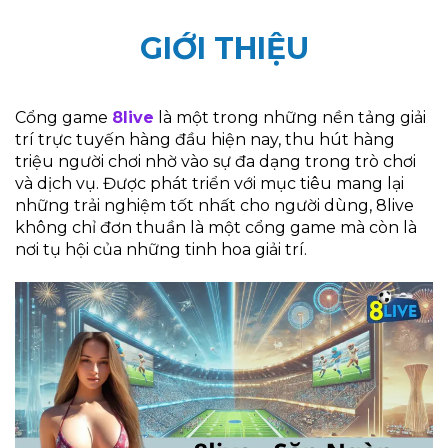
GIỚI THIỆU
Cổng game
8live
là một trong những nền tảng giải
trí trực tuyến hàng đầu hiện nay, thu hút hàng
triệu người chơi nhờ vào sự đa dạng trong trò chơi
và dịch vụ. Được phát triển với mục tiêu mang lại
những trải nghiệm tốt nhất cho người dùng, 8live
không chỉ đơn thuần là một cổng game mà còn là
nơi tụ hội của những tinh hoa giải trí.